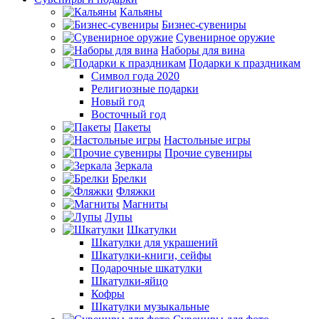
Кальяны
Бизнес-сувениры
Сувенирное оружие
Наборы для вина
Подарки к праздникам
Символ года 2020
Религиозные подарки
Новый год
Восточный год
Пакеты
Настольные игры
Прочие сувениры
Зеркала
Брелки
Фляжки
Магниты
Лупы
Шкатулки
Шкатулки для украшений
Шкатулки-книги, сейфы
Подарочные шкатулки
Шкатулки-яйцо
Кофры
Шкатулки музыкальные