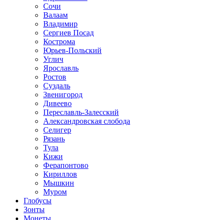
Сочи
Валаам
Владимир
Сергиев Посад
Кострома
Юрьев-Польский
Углич
Ярославль
Ростов
Суздаль
Звенигород
Дивеево
Переславль-Залесский
Александровская слобода
Селигер
Рязань
Тула
Кижи
Ферапонтово
Кириллов
Мышкин
Муром
Глобусы
Зонты
Монеты