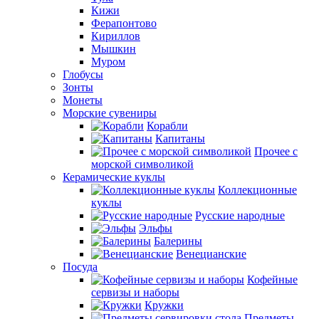
Кижи
Ферапонтово
Кириллов
Мышкин
Муром
Глобусы
Зонты
Монеты
Морские сувениры
Корабли
Капитаны
Прочее с
морской символикой
Керамические куклы
Коллекционные
куклы
Русские народные
Эльфы
Балерины
Венецианские
Посуда
Кофейные
сервизы и наборы
Кружки
Предметы