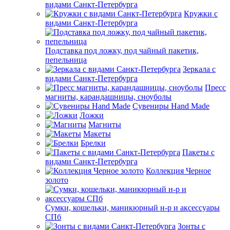
видами Санкт-Петербурга
Кружки с
видами Санкт-Петербурга
Подставка под ложку, под чайный пакетик,
пепельница
Зеркала с
видами Санкт-Петербурга
Пресс
магниты, карандашницы, сноуболы
Сувениры Hand Made
Ложки
Магниты
Макеты
Брелки
Пакеты с
видами Санкт-Петербурга
Коллекция Черное
золото
Сумки, кошельки, маникюрный н-р и аксессуары
СПб
Зонты с