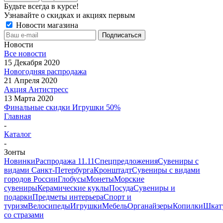
Будьте всегда в курсе!
Узнавайте о скидках и акциях первым
Новости магазина
Новости
Все новости
15 Декабря 2020
Новогодняя распродажа
21 Апреля 2020
Акция Антистресс
13 Марта 2020
Финальные скидки Игрушки 50%
Главная
-
Каталог
-
Зонты
Новинки
Распродажа 11.11
Спецпредложения
Сувениры с
видами Санкт-Петербурга
Кронштадт
Сувениры с видами
городов России
Глобусы
Монеты
Морские
сувениры
Керамические куклы
Посуда
Сувениры и
подарки
Предметы интерьера
Спорт и
туризм
Велосипеды
Игрушки
Мебель
Органайзеры
Копилки
Шкат
со стразами