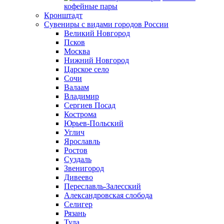
кофейные пары
Кронштадт
Сувениры с видами городов России
Великий Новгород
Псков
Москва
Нижний Новгород
Царское село
Сочи
Валаам
Владимир
Сергиев Посад
Кострома
Юрьев-Польский
Углич
Ярославль
Ростов
Суздаль
Звенигород
Дивеево
Переславль-Залесский
Александровская слобода
Селигер
Рязань
Тула