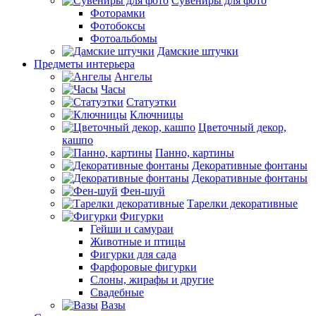
Сувениры для фото
Фоторамки
Фотобоксы
Фотоальбомы
Дамские штучки
Предметы интерьера
Ангелы
Часы
Статуэтки
Ключницы
Цветочный декор,
кашпо
Панно, картины
Декоративные фонтаны
Декоративные фонтаны
Фен-шуй
Тарелки декоративные
Фигурки
Гейши и самураи
Животные и птицы
Фигурки для сада
Фарфоровые фигурки
Слоны, жирафы и другие
Свадебные
Вазы