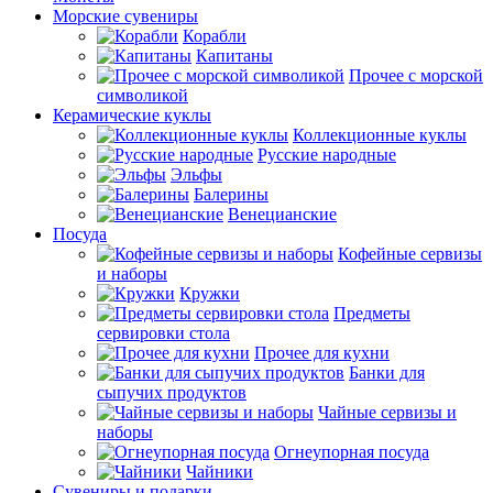
Морские сувениры
Корабли
Капитаны
Прочее с морской
символикой
Керамические куклы
Коллекционные куклы
Русские народные
Эльфы
Балерины
Венецианские
Посуда
Кофейные сервизы
и наборы
Кружки
Предметы
сервировки стола
Прочее для кухни
Банки для
сыпучих продуктов
Чайные сервизы и
наборы
Огнеупорная посуда
Чайники
Сувениры и подарки