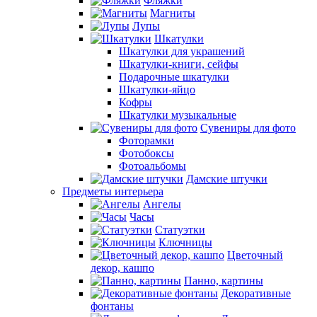
Фляжки
Магниты
Лупы
Шкатулки
Шкатулки для украшений
Шкатулки-книги, сейфы
Подарочные шкатулки
Шкатулки-яйцо
Кофры
Шкатулки музыкальные
Сувениры для фото
Фоторамки
Фотобоксы
Фотоальбомы
Дамские штучки
Предметы интерьера
Ангелы
Часы
Статуэтки
Ключницы
Цветочный
декор, кашпо
Панно, картины
Декоративные
фонтаны