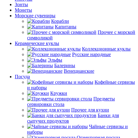
Зонты
Монеты
Морские сувениры
Корабли
Капитаны
Прочее с морской
символикой
Керамические куклы
Коллекционные куклы
Русские народные
Эльфы
Балерины
Венецианские
Посуда
Кофейные сервизы
и наборы
Кружки
Предметы
сервировки стола
Прочее для кухни
Банки для
сыпучих продуктов
Чайные сервизы и
наборы
Огнеупорная посуда