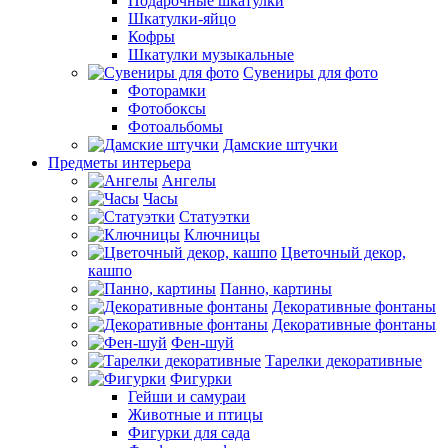
Подарочные шкатулки
Шкатулки-яйцо
Кофры
Шкатулки музыкальные
Сувениры для фото
Фоторамки
Фотобоксы
Фотоальбомы
Дамские штучки
Предметы интерьера
Ангелы
Часы
Статуэтки
Ключницы
Цветочный декор,
кашпо
Панно, картины
Декоративные фонтаны
Декоративные фонтаны
Фен-шуй
Тарелки декоративные
Фигурки
Гейши и самураи
Животные и птицы
Фигурки для сада