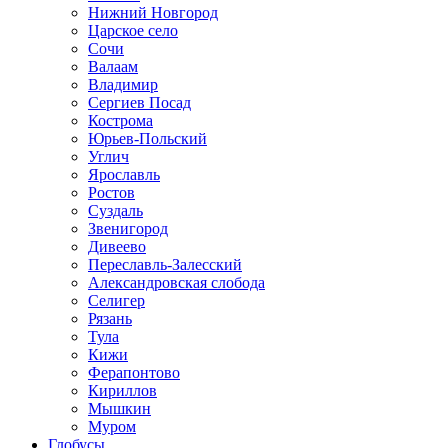
Нижний Новгород
Царское село
Сочи
Валаам
Владимир
Сергиев Посад
Кострома
Юрьев-Польский
Углич
Ярославль
Ростов
Суздаль
Звенигород
Дивеево
Переславль-Залесский
Александровская слобода
Селигер
Рязань
Тула
Кижи
Ферапонтово
Кириллов
Мышкин
Муром
Глобусы