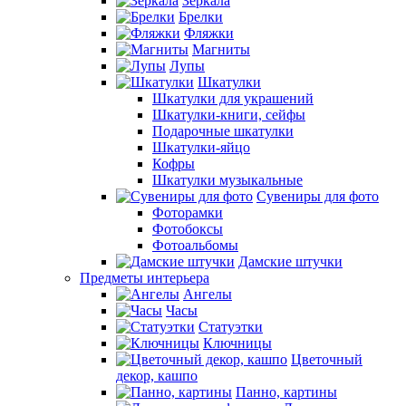
Зеркала
Брелки
Фляжки
Магниты
Лупы
Шкатулки
Шкатулки для украшений
Шкатулки-книги, сейфы
Подарочные шкатулки
Шкатулки-яйцо
Кофры
Шкатулки музыкальные
Сувениры для фото
Фоторамки
Фотобоксы
Фотоальбомы
Дамские штучки
Предметы интерьера
Ангелы
Часы
Статуэтки
Ключницы
Цветочный
декор, кашпо
Панно, картины