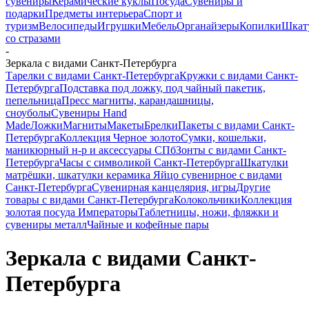
сувениры
Керамические куклы
Посуда
Сувениры и
подарки
Предметы интерьера
Спорт и
туризм
Велосипеды
Игрушки
Мебель
Органайзеры
Копилки
Шкат
со стразами
-
Зеркала с видами Санкт-Петербурга
Тарелки с видами Санкт-Петербурга
Кружки с видами Санкт-
Петербурга
Подставка под ложку, под чайный пакетик,
пепельница
Пресс магниты, карандашницы,
сноуболы
Сувениры Hand
Made
Ложки
Магниты
Макеты
Брелки
Пакеты с видами Санкт-
Петербурга
Коллекция Черное золото
Сумки, кошельки,
маникюрный н-р и аксессуары СПб
Зонты с видами Санкт-
Петербурга
Часы с символикой Санкт-Петербурга
Шкатулки
матрёшки, шкатулки керамика
Яйцо сувенирное с видами
Санкт-Петербурга
Сувенирная канцелярия, игры
Другие
товары с видами Санкт-Петербурга
Колокольчики
Коллекция
золотая посуда Императоры
Таблетницы, ножи, фляжки и
сувениры металл
Чайные и кофейные пары
Зеркала с видами Санкт-
Петербурга