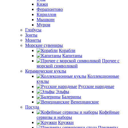
Кижи
Ферапонтово
Кириллов
Мышкин
Муром
Глобусы
Зонты
Монеты
Морские сувениры
Корабли
Капитаны
Прочее с
морской символикой
Керамические куклы
Коллекционные
куклы
Русские народные
Эльфы
Балерины
Венецианские
Посуда
Кофейные
сервизы и наборы
Кружки
Предметы