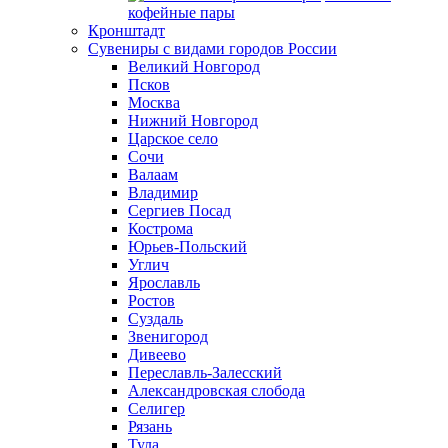
кофейные пары
Кронштадт
Сувениры с видами городов России
Великий Новгород
Псков
Москва
Нижний Новгород
Царское село
Сочи
Валаам
Владимир
Сергиев Посад
Кострома
Юрьев-Польский
Углич
Ярославль
Ростов
Суздаль
Звенигород
Дивеево
Переславль-Залесский
Александровская слобода
Селигер
Рязань
Тула