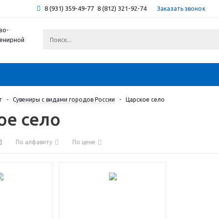
8 (931) 359-49-77
8 (812) 321-92-74
Заказать звонок
во-
венирной
г
-
Сувениры с видами городов России
-
Царское село
кое село
По алфавиту
По цене