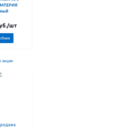
ИМПЕРИЯ
сный
уб.
/шт
обнее
е акции
продажа