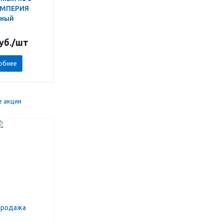
ИМПЕРИЯ
сный
уб.
/шт
обнее
е акции
продажа