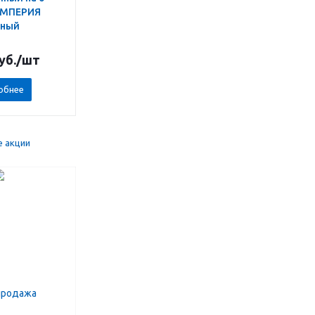
ИМПЕРИЯ
сный
уб.
/шт
обнее
е акции
продажа